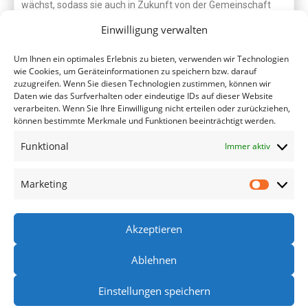
wächst, sodass sie auch in Zukunft von der Gemeinschaft
genutzt werden können.
Einwilligung verwalten
Derzeit ist der Schaumburger Verkehrs- und Heimatverein
Um Ihnen ein optimales Erlebnis zu bieten, verwenden wir Technologien
auf der Suche nach einem solchen alternativen Ort, um den
wie Cookies, um Geräteinformationen zu speichern bzw. darauf
zuzugreifen. Wenn Sie diesen Technologien zustimmen, können wir
Ausblick unter der Paschenburg zu erhalten. Wer Ideen oder
Daten wie das Surfverhalten oder eindeutige IDs auf dieser Website
Vorschläge für einen geeigneten Platz hat oder einen Teil
verarbeiten. Wenn Sie Ihre Einwilligung nicht erteilen oder zurückziehen,
können bestimmte Merkmale und Funktionen beeinträchtigt werden.
seines Grundstücks zur Verfügung stellen möchte, möge sich
gerne per E-Mail unter info@heimatvereinschaumburg.de
Funktional
Immer aktiv
melden.
Marketing
Quelle: Bericht der SZ/LZ
Antonia Abs
07.05.2026, 15:00 Uhr
Hier gehts zum Originalbericht
Akzeptieren
Ablehnen
Datenschutzerklärung
Kontakt
Impressum
Einstellungen speichern