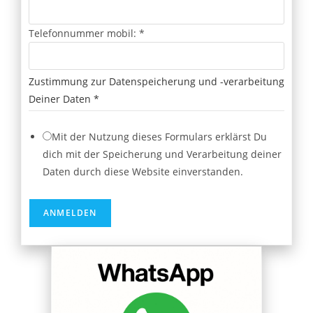
D
Telefonnummer mobil:
*
a
t
Zustimmung zur Datenspeicherung und -verarbeitung
e
Deiner Daten
*
n
D
Mit der Nutzung dieses Formulars erklärst Du
e
dich mit der Speicherung und Verarbeitung deiner
i
Daten durch diese Website einverstanden.
n
e
r
ANMELDEN
z
u
r