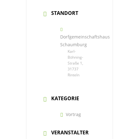
STANDORT
Dorfgemeinschaftshaus
Schaumburg
Karl-
Böhning-
Straße 1,
31737
Rinteln
KATEGORIE
Vortrag
VERANSTALTER