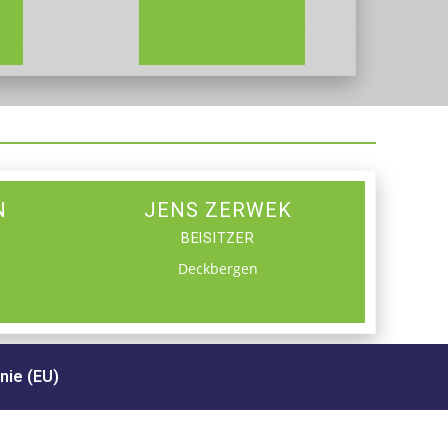
N
JENS ZERWEK
BEISITZER
Deckbergen
nie (EU)