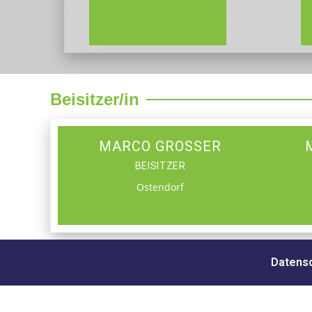
Beisitzer/in
MARCO GROSSER
BEISITZER
Ostendorf
Datensc