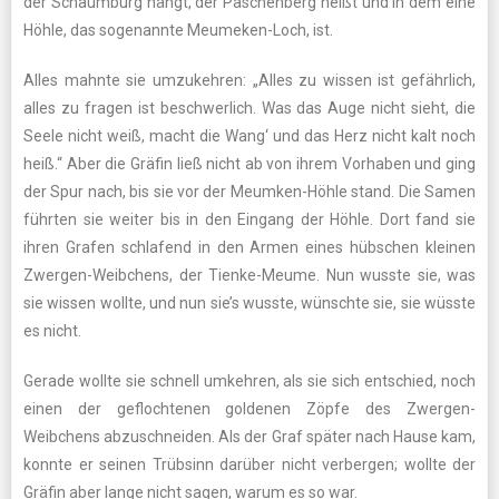
der Schaumburg hängt, der Paschenberg heißt und in dem eine
Höhle, das sogenannte Meumeken-Loch, ist.
Alles mahnte sie umzukehren: „Alles zu wissen ist gefährlich,
alles zu fragen ist beschwerlich. Was das Auge nicht sieht, die
Seele nicht weiß, macht die Wang‘ und das Herz nicht kalt noch
heiß.“ Aber die Gräfin ließ nicht ab von ihrem Vorhaben und ging
der Spur nach, bis sie vor der Meumken-Höhle stand. Die Samen
führten sie weiter bis in den Eingang der Höhle. Dort fand sie
ihren Grafen schlafend in den Armen eines hübschen kleinen
Zwergen-Weibchens, der Tienke-Meume. Nun wusste sie, was
sie wissen wollte, und nun sie’s wusste, wünschte sie, sie wüsste
es nicht.
Gerade wollte sie schnell umkehren, als sie sich entschied, noch
einen der geflochtenen goldenen Zöpfe des Zwergen-
Weibchens abzuschneiden. Als der Graf später nach Hause kam,
konnte er seinen Trübsinn darüber nicht verbergen; wollte der
Gräfin aber lange nicht sagen, warum es so war.