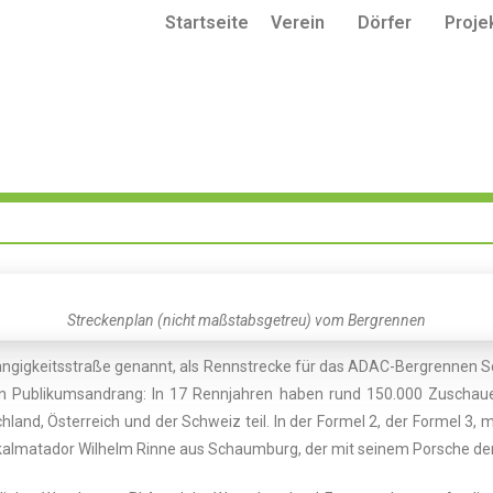
Startseite
Verein
Dörfer
Proje
Streckenplan (nicht maßstabsgetreu) vom Bergrennen
ängigkeitsstraße genannt, als Rennstrecke für das ADAC-Bergrennen Sc
n Publikumsandrang: In 17 Rennjahren haben rund 150.000 Zuschau
nd, Österreich und der Schweiz teil. In der Formel 2, der Formel 3, m
okalmatador Wilhelm Rinne aus Schaumburg, der mit seinem Porsche den