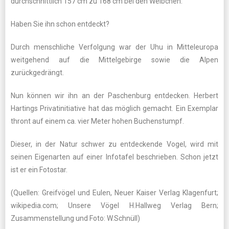
durchschnittlich 157 cm zu 168 cm bei den Weibchen.
Haben Sie ihn schon entdeckt?
Durch menschliche Verfolgung war der Uhu in Mitteleuropa
weitgehend auf die Mittelgebirge sowie die Alpen
zurückgedrängt.
Nun können wir ihn an der Paschenburg entdecken. Herbert
Hartings Privatinitiative hat das möglich gemacht. Ein Exemplar
thront auf einem ca. vier Meter hohen Buchenstumpf.
Dieser, in der Natur schwer zu entdeckende Vogel, wird mit
seinen Eigenarten auf einer Infotafel beschrieben. Schon jetzt
ist er ein Fotostar.
(Quellen: Greifvögel und Eulen, Neuer Kaiser Verlag Klagenfurt;
wikipedia.com; Unsere Vögel H.Hallweg Verlag Bern;
Zusammenstellung und Foto: W.Schnüll)