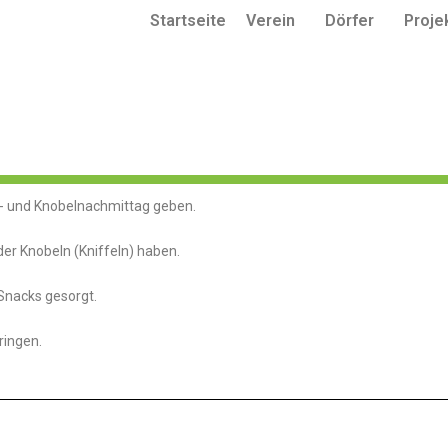
Startseite
Verein
Dörfer
Proje
at- und Knobelnachmittag geben.
oder Knobeln (Kniffeln) haben.
 Snacks gesorgt.
ringen.