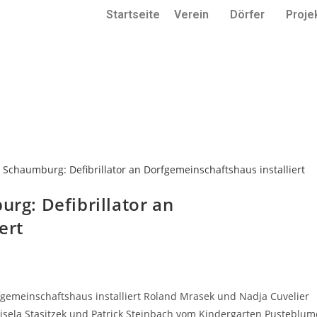
Startseite
Verein
Dörfer
Proje
rg: Defibrillator an
ert
fgemeinschaftshaus installiert Roland Mrasek und Nadja Cuvelier
isela Stasitzek und Patrick Steinbach vom Kindergarten Pusteblum